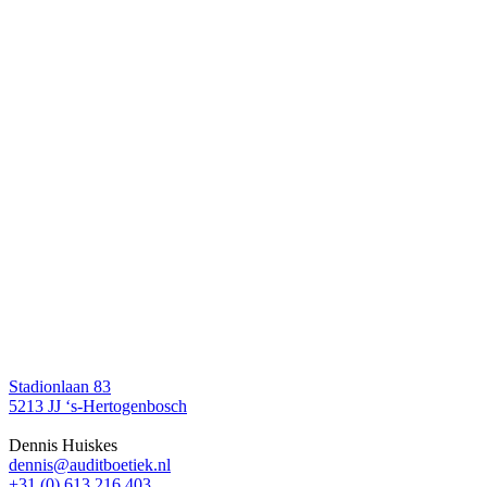
Stadionlaan 83
5213 JJ ‘s-Hertogenbosch
Dennis Huiskes
dennis@auditboetiek.nl
+31 (0) 613 216 403